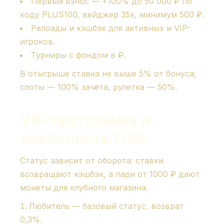
Первый взнос — +100% до 50 000 ₽ по
коду PLUS100, вейджер 35x, минимум 500 ₽.
Релоады и кэшбэк для активных и VIP-
игроков.
Турниры с фондом в ₽.
В отыгрыше ставка не выше 5% от бонуса;
слоты — 100% зачёта, рулетка — 50%.
VIP-программа и
лояльность Flint
Статус зависит от оборота: ставки
возвращают кэшбэк, а пари от 1000 ₽ дают
монеты для клубного магазина.
Любитель — базовый статус, возврат
0,3%.