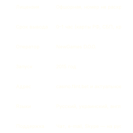
Лицензия
Офшорная, номер не раскрыт
Срок вывода
0–1 час (карты РФ, СБП, крипта
Оператор
NewGames D.O.O.
Запуск
2015 год
Адрес
casino.flint.bet и актуальное зер
Языки
Русский, украинский, английск
Поддержка
Чат, e-mail, Skype — на русско