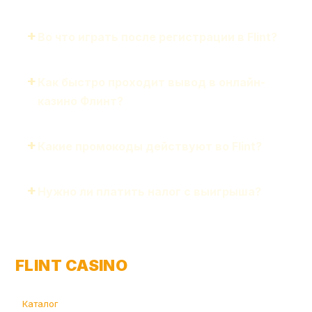
Во что играть после регистрации в Flint?
Как быстро проходит вывод в онлайн-
казино Флинт?
Какие промокоды действуют во Flint?
Нужно ли платить налог с выигрыша?
FLINT CASINO
Каталог