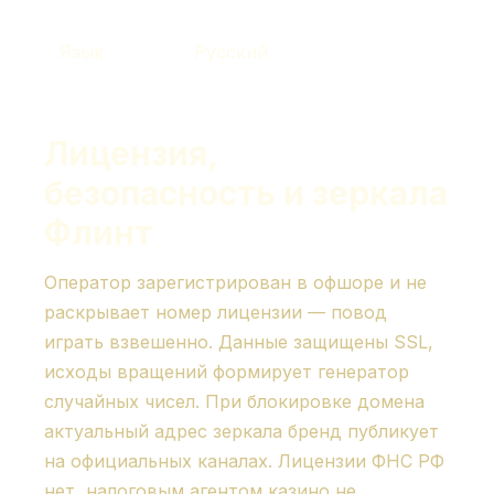
Язык
Русский
Лицензия,
безопасность и зеркала
Флинт
Оператор зарегистрирован в офшоре и не
раскрывает номер лицензии — повод
играть взвешенно. Данные защищены SSL,
исходы вращений формирует генератор
случайных чисел. При блокировке домена
актуальный адрес зеркала бренд публикует
на официальных каналах. Лицензии ФНС РФ
нет, налоговым агентом казино не