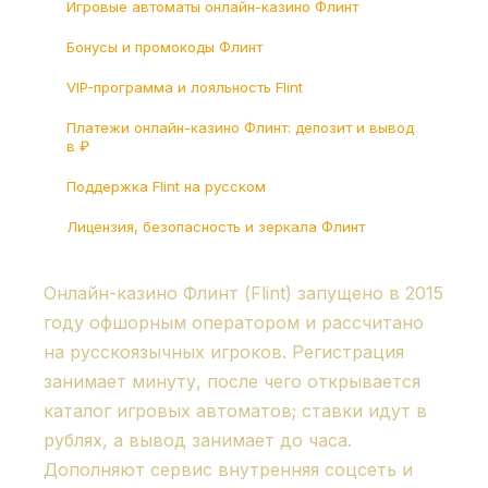
Игровые автоматы онлайн-казино Флинт
Бонусы и промокоды Флинт
VIP-программа и лояльность Flint
Платежи онлайн-казино Флинт: депозит и вывод
в ₽
Поддержка Flint на русском
Лицензия, безопасность и зеркала Флинт
Онлайн-казино Флинт (Flint) запущено в 2015
году офшорным оператором и рассчитано
на русскоязычных игроков. Регистрация
занимает минуту, после чего открывается
каталог игровых автоматов; ставки идут в
рублях, а вывод занимает до часа.
Дополняют сервис внутренняя соцсеть и