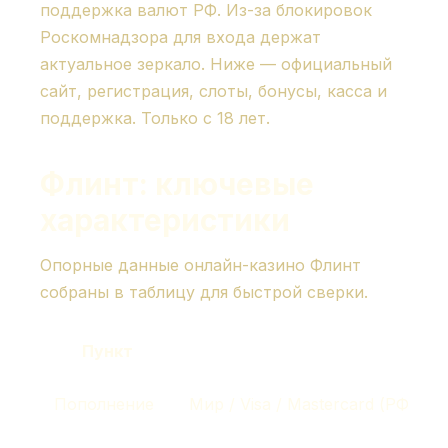
поддержка валют РФ. Из-за блокировок
Роскомнадзора для входа держат
актуальное зеркало. Ниже — официальный
сайт, регистрация, слоты, бонусы, касса и
поддержка. Только с 18 лет.
Флинт: ключевые
характеристики
Опорные данные онлайн-казино Флинт
собраны в таблицу для быстрой сверки.
Пункт
Пополнение
Мир / Visa / Mastercard (РФ), С