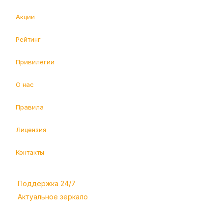
Акции
Рейтинг
Привилегии
О нас
Правила
Лицензия
Контакты
Поддержка 24/7
Актуальное зеркало