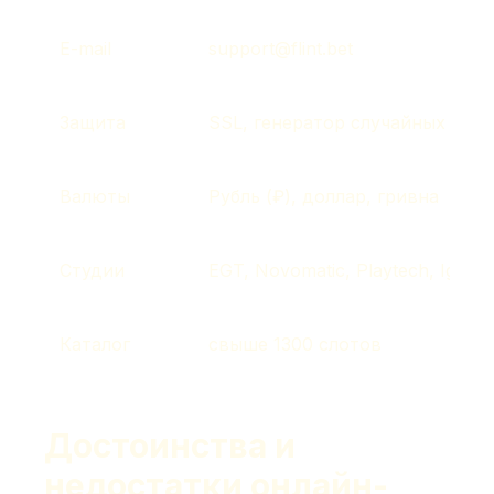
E-mail
support@flint.bet
Защита
SSL, генератор случайных чисе
Валюты
Рубль (₽), доллар, гривна
Студии
EGT, Novomatic, Playtech, Igros
Каталог
свыше 1300 слотов
Достоинства и
недостатки онлайн-